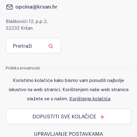
opcina@krsan.hr
Blaškovići 12, p.p.2,
52232 Kršan
Pretraži
Politika privatnosti
Politika kolačića
Koristimo kolačiće kako bismo vam ponudili najbolje
Pravo na pristup informacijama
iskustvo na web stranici. Korištenjem naše web stranice
Pristupačnost
slažete se s našim.
Korištenje kolačića
DOPUSTITI SVE KOLAČIĆE
© 2026 Općina Kršan. All rights reserved. No part of this site may
be reproduced without our written permission.
UPRAVLJANJE POSTAVKAMA