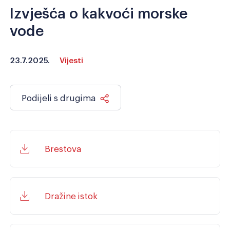
Izvješća o kakvoći morske
Razmak redova
Veliki kursor
vode
Resetiraj alate
23.7.2025.
Vijesti
Podijeli s drugima
Brestova
Dražine istok