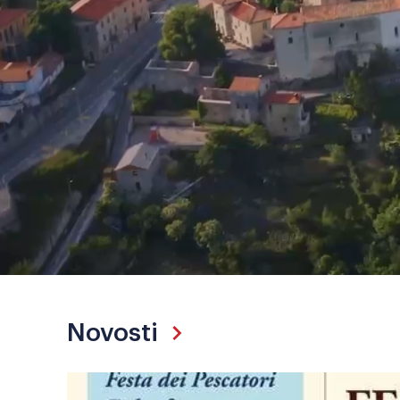
Općinska načelnica
Službeno glasilo
Novosti