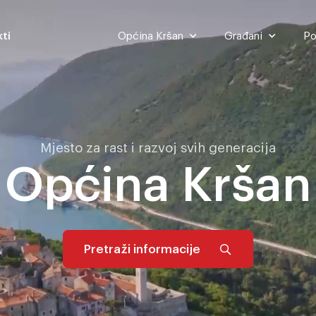
ti
Općina Kršan
Građani
Po
Općina Kršan
Građani
Mjesto za rast i razvoj svih generacija
Općina Kršan
Pretraži informacije