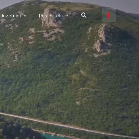
duzetnici
Posjetitelji
Poduzetnici
Posjetitelji
Veliki tekst
Invertiraj boju
Crno-bijelo
Razmak slova