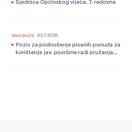
Sjednica Općinskog vijeća, 7. redovna
Javni poziv
03.7.2026.
Poziv za podnošenje pisanih ponuda za
korištenje jav. površine radi pružanja
ugostit. usluga i tehničke organizacije
manifestacije Dani Općine Kršan