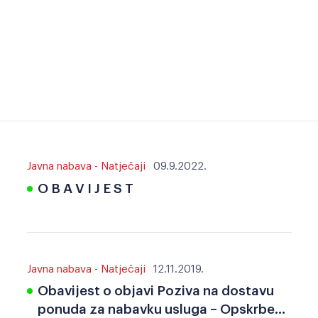
Javna nabava - Natječaji
09.9.2022.
O B A V I J E S T
Javna nabava - Natječaji
12.11.2019.
Obavijest o objavi Poziva na dostavu
ponuda za nabavku usluga – Opskrbe