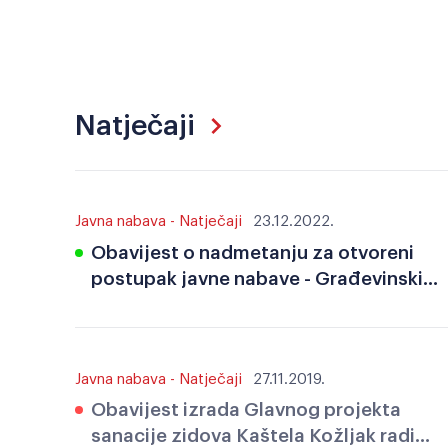
Natječaji
Javna nabava - Natječaji
23.12.2022.
Obavijest o nadmetanju za otvoreni
postupak javne nabave - Građevinski
radovi, doprema i ugradnja igrala te
hortikulturni radovi za dječje igralište
Javna nabava - Natječaji
27.11.2019.
Obavijest izrada Glavnog projekta
sanacije zidova Kaštela Kožljak radi