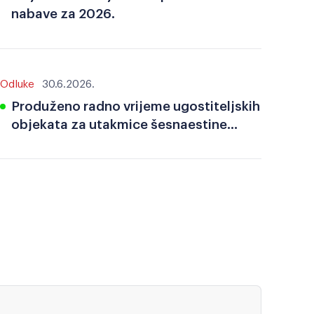
nabave za 2026.
Odluke
30.6.2026.
Produženo radno vrijeme ugostiteljskih
objekata za utakmice šesnaestine
finala Svjetskog nogometnog
prvenstva 2026.