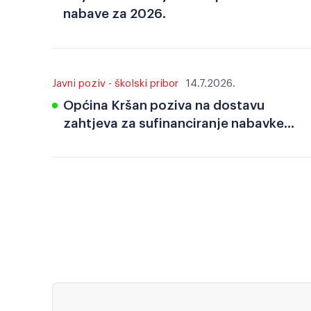
nabave za 2026.
Javni poziv - školski pribor
14.7.2026.
Općina Kršan poziva na dostavu
zahtjeva za sufinanciranje nabavke
školskog pribora za učenike osnovnih
škola