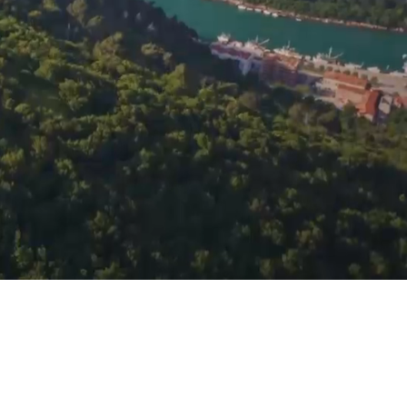
Razmak redova
Veliki kursor
Resetiraj alate
Javna nabava
Prostorni planovi