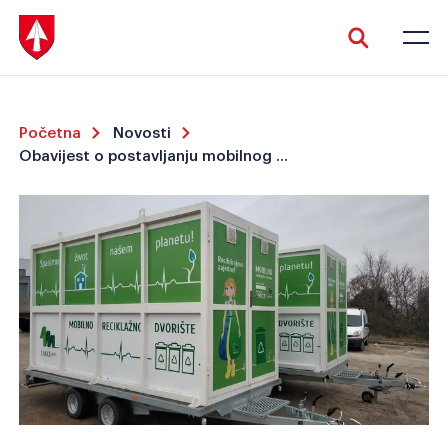
Početna
Novosti
Obavijest o postavljanju mobilnog reciklažnog dvorišta na području Općine Kršan
Veliki tekst
Invertiraj boju
Crno-bijelo
Razmak slova