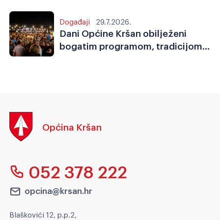
Događaji
29.7.2026.
Dani Općine Kršan obilježeni
bogatim programom, tradicijom,
sportom i zajedništvom
Općina Kršan
052 378 222
opcina@krsan.hr
Blaškovići 12, p.p.2,