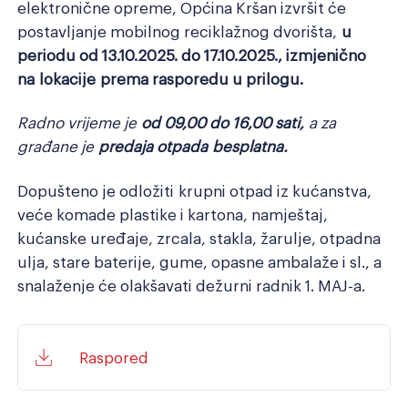
elektronične opreme, Općina Kršan izvršit će
postavljanje mobilnog reciklažnog dvorišta,
u
periodu od 13.10.2025. do 17.10.2025., izmjenično
na lokacije
prema rasporedu u prilogu.
Radno vrijeme je
od 09,00 do 16,00 sati,
a za
građane je
predaja otpada besplatna.
Dopušteno je odložiti krupni otpad iz kućanstva,
veće komade plastike i kartona, namještaj,
kućanske uređaje, zrcala, stakla, žarulje, otpadna
ulja, stare baterije, gume, opasne ambalaže i sl., a
snalaženje će olakšavati dežurni radnik 1. MAJ-a.
Raspored