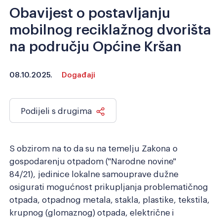
Obavijest o postavljanju
Razmak redova
Veliki kursor
mobilnog reciklažnog dvorišta
na području Općine Kršan
Resetiraj alate
08.10.2025.
Događaji
Podijeli s drugima
S obzirom na to da su na temelju Zakona o
gospodarenju otpadom (''Narodne novine''
84/21), jedinice lokalne samouprave dužne
osigurati mogućnost prikupljanja problematičnog
otpada, otpadnog metala, stakla, plastike, tekstila,
krupnog (glomaznog) otpada, električne i