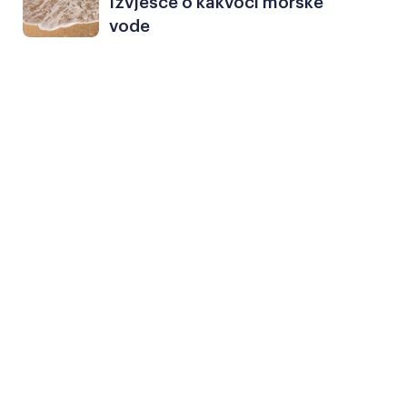
Izvješće o kakvoći morske
Razmak redova
Veliki kursor
vode
Resetiraj alate