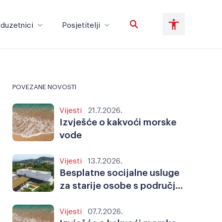
duzetnici
Posjetitelji
Poduzetnici
Posjetitelji
POVEZANE NOVOSTI
Vijesti
21.7.2026.
Veliki tekst
Invertiraj boju
Izvješće o kakvoći morske
vode
Vijesti
13.7.2026.
Crno-bijelo
Razmak slova
Besplatne socijalne usluge
za starije osobe s područja
Labinštine
Vijesti
07.7.2026.