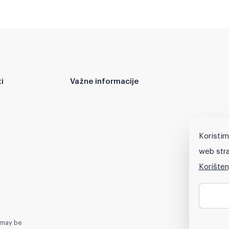
i
Važne informacije
Koristim
web stra
Korišten
e may be