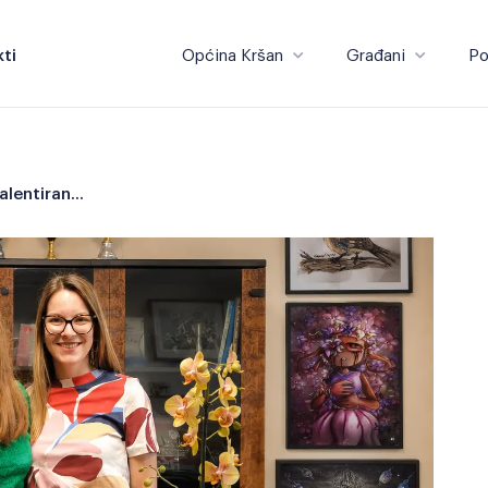
ti
Općina Kršan
Građani
Po
Općina Kršan
Građani
Načelnica primila mladu talentiranu umjetnicu Leonu Runko