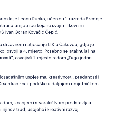
rimila je Leonu Runko, učenicu 1. razreda Srednje
ntiranu umjetnicu koja se svojim likovnim
 OŠ Ivan Goran Kovačić Čepić.
 na državnom natjecanju LIK u Čakovcu, gdje je
 osvojila 4. mjesto. Posebno se istaknula i na
ćnosti“
, osvojivši 1. mjesto radom
„Tuga jedne
osadašnjim uspjesima, kreativnosti, predanosti i
e Kršan kao znak podrške u daljnjem umjetničkom
radom, znanjem i stvaralaštvom predstavljaju
 njihov trud, uspjehe i kreativni razvoj.