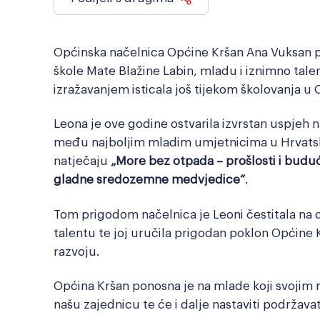
Općinska načelnica Općine Kršan Ana Vuksan p
škole Mate Blažine Labin, mladu i iznimno tale
izražavanjem isticala još tijekom školovanja u
Leona je ove godine ostvarila izvrstan uspjeh
među najboljim mladim umjetnicima u Hrvatskoj
natječaju
„More bez otpada – prošlosti i budu
gladne sredozemne medvjedice“
.
Tom prigodom načelnica je Leoni čestitala na d
talentu te joj uručila prigodan poklon Općin
razvoju.
Općina Kršan ponosna je na mlade koji svojim 
našu zajednicu te će i dalje nastaviti podržavati