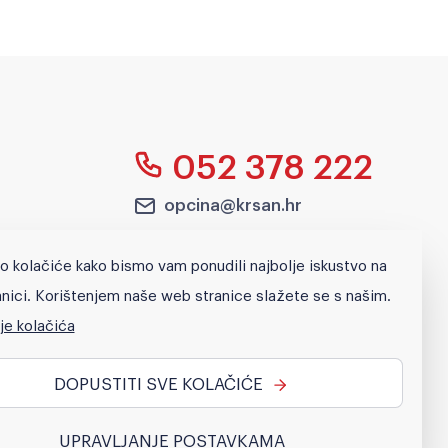
052 378 222
opcina@krsan.hr
Blaškovići 12, p.p.2,
o kolačiće kako bismo vam ponudili najbolje iskustvo na
52232 Kršan
nici. Korištenjem naše web stranice slažete se s našim.
je kolačića
Pretraži
DOPUSTITI SVE KOLAČIĆE
UPRAVLJANJE POSTAVKAMA