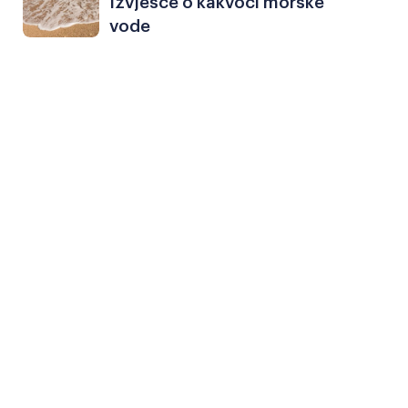
Izvješće o kakvoći morske
Razmak redova
Veliki kursor
vode
Resetiraj alate