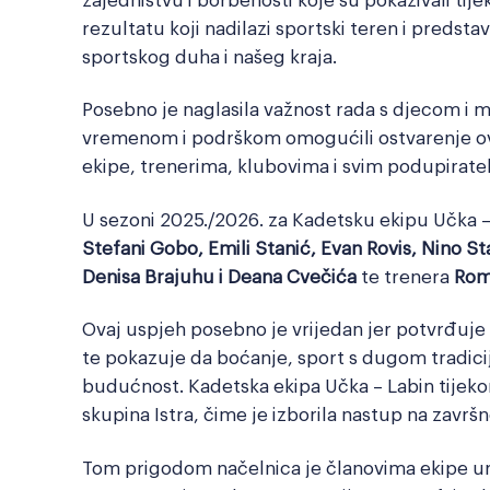
rezultatu koji nadilazi sportski teren i predsta
sportskog duha i našeg kraja.
Posebno je naglasila važnost rada s djecom i m
vremenom i podrškom omogućili ostvarenje ovo
ekipe, trenerima, klubovima i svim podupiratel
U sezoni 2025./2026. za Kadetsku ekipu Učka –
Stefani Gobo, Emili Stanić, Evan Rovis, Nino St
Denisa Brajuhu i Deana Cvečića
te trenera
Rom
Ovaj uspjeh posebno je vrijedan jer potvrđuje
te pokazuje da boćanje, sport s dugom tradicij
budućnost. Kadetska ekipa Učka – Labin tijeko
skupina Istra, čime je izborila nastup na završ
Tom prigodom načelnica je članovima ekipe ur