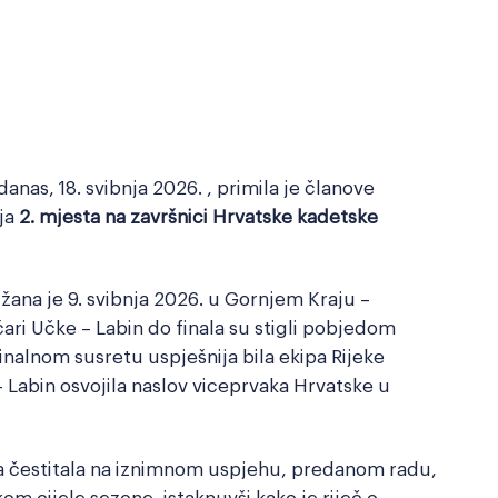
nas, 18. svibnja 2026. , primila je članove
ja
2. mjesta na završnici Hrvatske kadetske
žana je 9. svibnja 2026. u Gornjem Kraju –
ari Učke – Labin do finala su stigli pobjedom
inalnom susretu uspješnija bila ekipa Rijeke
 Labin osvojila naslov viceprvaka Hrvatske u
a čestitala na iznimnom uspjehu, predanom radu,
kom cijele sezone, istaknuvši kako je riječ o