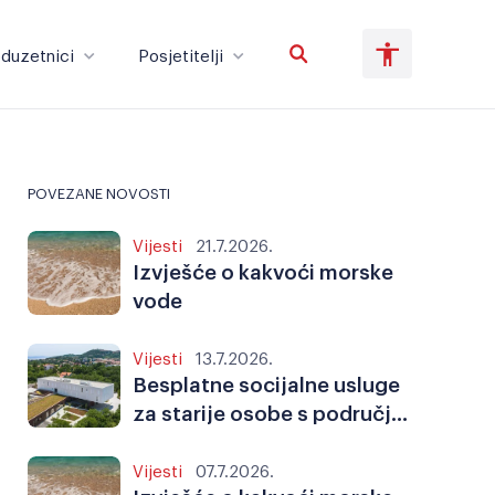
duzetnici
Posjetitelji
Poduzetnici
Posjetitelji
POVEZANE NOVOSTI
Vijesti
21.7.2026.
Veliki tekst
Invertiraj boju
Izvješće o kakvoći morske
vode
Vijesti
13.7.2026.
Crno-bijelo
Razmak slova
Besplatne socijalne usluge
za starije osobe s područja
Labinštine
Vijesti
07.7.2026.