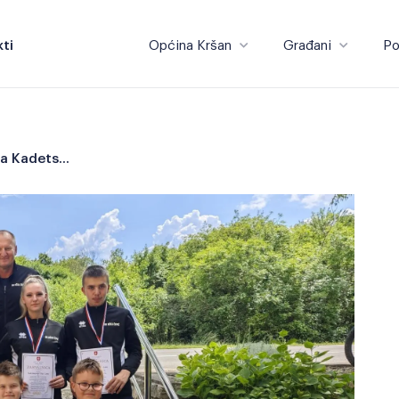
ti
Općina Kršan
Građani
Po
Općina Kršan
Građani
Općinska načelnica primila Kadetsku ekipu Učka – Labin povodom velikog sportskog uspjeha