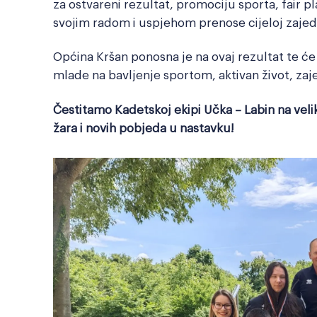
za ostvareni rezultat, promociju sporta, fair pl
svojim radom i uspjehom prenose cijeloj zajedn
Općina Kršan ponosna je na ovaj rezultat te će 
mlade na bavljenje sportom, aktivan život, zaje
Čestitamo Kadetskoj ekipi Učka – Labin na vel
žara i novih pobjeda u nastavku!