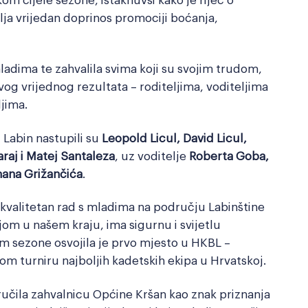
vlja vrijedan doprinos promociji boćanja,
ladima te zahvalila svima koji su svojim trudom,
g vrijednog rezultata – roditeljima, voditeljima
jima.
 Labin nastupili su
Leopold Licul, David Licul,
araj i Matej Santaleza
, uz voditelje
Roberta Goba,
ana Grižančića
.
 kvalitetan rad s mladima na području Labinštine
om u našem kraju, ima sigurnu i svijetlu
m sezone osvojila je prvo mjesto u HKBL –
nom turniru najboljih kadetskih ekipa u Hrvatskoj.
učila zahvalnicu Općine Kršan kao znak priznanja