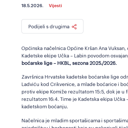
18.5.2026.
Vijesti
Podijeli s drugima
Općinska načelnica Općine Kršan Ana Vuksan, da
Kadetske ekipe Učka – Labin povodom osvajan
boćarske lige – HKBL, sezona 2025./2026.
Završnica Hrvatske kadetske boćarske lige odr
Ladviću kod Crikvenice, a mlade boćarice i boć
protiv ekipe Komiže rezultatom 15:5, dok je u f
rezultatom 16:4. Time je Kadetska ekipa Učka –
kadetskom boćanju.
Načelnica je mladim sportašicama i sportašim
zajedništvu i borbenosti koje su pokazivali tije