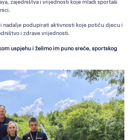
aya, zajedništva i vrijednosti koje mladi sportaši
ici.
i nadalje podupirati aktivnosti koje potiču djecu i
dništvo i zdrave vrijednosti.
ikom uspjehu i želimo im puno sreće, sportskog