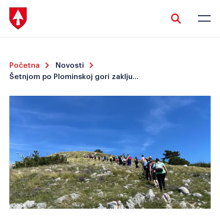
Početna
Novosti
Šetnjom po Plominskoj gori zaključeno još jedno uspješno "Proljeće u Kršanu"
Veliki tekst
Invertiraj boju
Crno-bijelo
Razmak slova