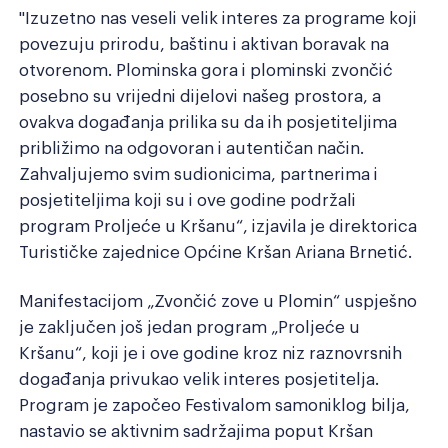
"Izuzetno nas veseli velik interes za programe koji
povezuju prirodu, baštinu i aktivan boravak na
otvorenom. Plominska gora i plominski zvončić
posebno su vrijedni dijelovi našeg prostora, a
ovakva događanja prilika su da ih posjetiteljima
približimo na odgovoran i autentičan način.
Zahvaljujemo svim sudionicima, partnerima i
posjetiteljima koji su i ove godine podržali
program Proljeće u Kršanu“, izjavila je direktorica
Turističke zajednice Općine Kršan Ariana Brnetić.
Manifestacijom „Zvončić zove u Plomin“ uspješno
je zaključen još jedan program „Proljeće u
Kršanu“, koji je i ove godine kroz niz raznovrsnih
događanja privukao velik interes posjetitelja.
Program je započeo Festivalom samoniklog bilja,
nastavio se aktivnim sadržajima poput Kršan