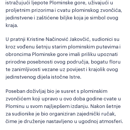
istražujući ljepote Plominske gore, uživajući u
proljetnim prizorima i cvatu plominskog zvončića,
jedinstvene i zaštićene biljke koja je simbol ovog
kraja.
U pratnji Kristine Načinović Jakovčić, sudionici su
kroz vođenu šetnju starim plominskim putevima i
obroncima Plominske gore imali priliku upoznati
prirodne posebnosti ovog područja, bogatu floru
te zanimljivosti vezane uz povijest i krajolik ovog
jedinstvenog dijela istočne Istre.
Poseban doživljaj bio je susret s plominskim
zvončićem koji upravo u ovo doba godine cvate u
Plominu u svom najljepšem izdanju. Nakon šetnje
za sudionike je bio organiziran zajednički ručak,
čime je druženje nastavljeno u ugodnoj atmosferi.