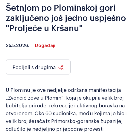
Šetnjom po Plominskoj gori
Razmak redova
Veliki kursor
zaključeno još jedno uspješno
"Proljeće u Kršanu"
Resetiraj alate
25.5.2026.
Događaji
Podijeli s drugima
U Plominu je ove nedjelje održana manifestacija
„Zvončić zove u Plomin“, koja je okupila velik broj
ljubitelja prirode, rekreacije i aktivnog boravka na
otvorenom. Oko 60 sudionika, među kojima je bio i
velik broj šetača iz Primorsko-goranske županije,
odlučilo je nedjeljno prijepodne provesti