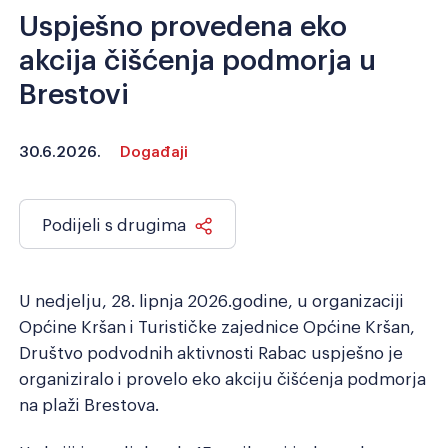
Uspješno provedena eko
Razmak redova
Veliki kursor
akcija čišćenja podmorja u
Brestovi
Resetiraj alate
30.6.2026.
Događaji
Podijeli s drugima
U nedjelju, 28. lipnja 2026.godine, u organizaciji
Općine Kršan i Turističke zajednice Općine Kršan,
Društvo podvodnih aktivnosti Rabac uspješno je
organiziralo i provelo eko akciju čišćenja podmorja
na plaži Brestova.