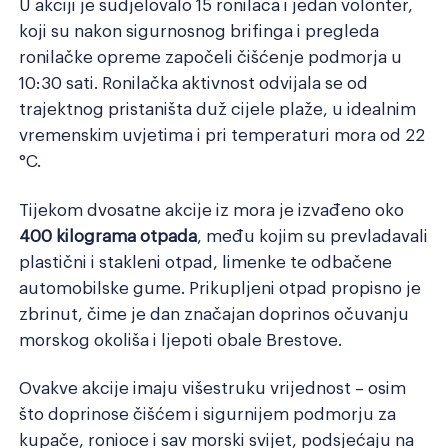
U akciji je sudjelovalo 15 ronilaca i jedan volonter,
koji su nakon sigurnosnog brifinga i pregleda
ronilačke opreme započeli čišćenje podmorja u
10:30 sati. Ronilačka aktivnost odvijala se od
trajektnog pristaništa duž cijele plaže, u idealnim
vremenskim uvjetima i pri temperaturi mora od 22
°C.
Tijekom dvosatne akcije iz mora je izvađeno oko
400 kilograma otpada
, među kojim su prevladavali
plastični i stakleni otpad, limenke te odbačene
automobilske gume. Prikupljeni otpad propisno je
zbrinut, čime je dan značajan doprinos očuvanju
morskog okoliša i ljepoti obale Brestove.
Ovakve akcije imaju višestruku vrijednost – osim
što doprinose čišćem i sigurnijem podmorju za
kupače, ronioce i sav morski svijet, podsjećaju na