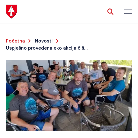
Početna
Novosti
Uspješno provedena eko akcija čišćenja podmorja u Brestovi
Veliki tekst
Invertiraj boju
Crno-bijelo
Razmak slova