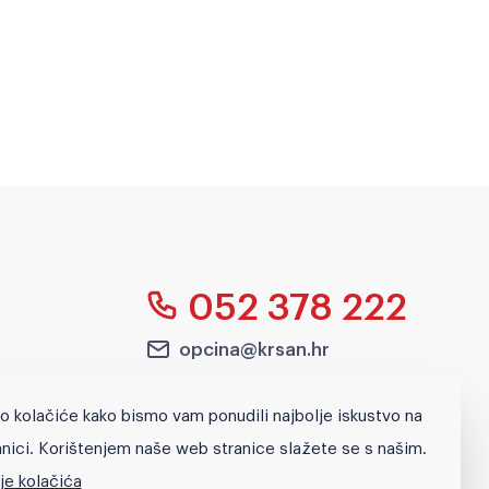
052 378 222
opcina@krsan.hr
Blaškovići 12, p.p.2,
o kolačiće kako bismo vam ponudili najbolje iskustvo na
52232 Kršan
nici. Korištenjem naše web stranice slažete se s našim.
je kolačića
Pretraži