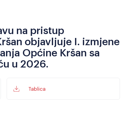
avu na pristup
šan objavljuje I. izmjene
vanja Općine Kršan sa
ću u 2026.
Tablica