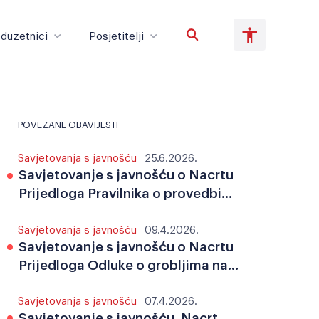
duzetnici
Posjetitelji
Poduzetnici
Posjetitelji
POVEZANE OBAVIJESTI
Savjetovanja s javnošću
25.6.2026.
Veliki tekst
Invertiraj boju
Savjetovanje s javnošću o Nacrtu
Prijedloga Pravilnika o provedbi
postupaka jednostavne nabave
Savjetovanja s javnošću
09.4.2026.
Crno-bijelo
Razmak slova
Savjetovanje s javnošću o Nacrtu
Prijedloga Odluke o grobljima na
području općine Kršan
Savjetovanja s javnošću
07.4.2026.
Savjetovanje s javnošću, Nacrt