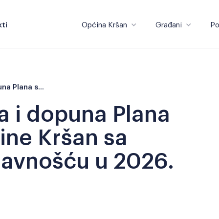
ti
Općina Kršan
Građani
Po
Općina Kršan
Građani
Objava I. izmjena i dopuna Plana savjetovanja Općine Kršan sa zainteresiranom javnošću u 2026.
na i dopuna Plana
ine Kršan sa
javnošću u 2026.