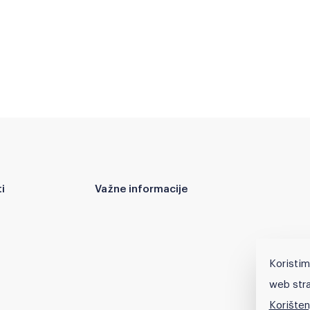
i
Važne informacije
Koristim
web stra
Korišten