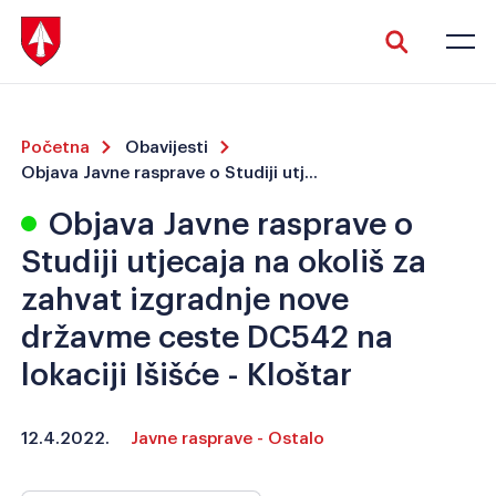
Početna
Obavijesti
Objava Javne rasprave o Studiji utjecaja na okoliš za zahvat izgradnje nove državme ceste DC542 na lokaciji Išišće - Kloštar
Objava Javne rasprave o
Studiji utjecaja na okoliš za
Veliki tekst
Invertiraj boju
zahvat izgradnje nove
državme ceste DC542 na
lokaciji Išišće - Kloštar
Crno-bijelo
Razmak slova
12.4.2022.
Javne rasprave - Ostalo