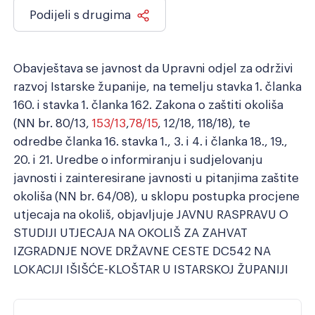
Razmak redova
Veliki kursor
Podijeli s drugima
Resetiraj alate
Obavještava se javnost
da Upravni odjel za održivi
razvoj Istarske županije, na temelju stavka 1. članka
160. i stavka 1. članka 162. Zakona o zaštiti okoliša
(NN br. 80/13,
153/13
,
78/15
, 12/18, 118/18
),
te
odredbe članka 16. stavka 1., 3. i 4. i članka 18., 19.,
20. i 21. Uredbe o informiranju i sudjelovanju
javnosti i zainteresirane javnosti u pitanjima zaštite
okoliša (NN br. 64/08), u sklopu postupka procjene
utjecaja na okoliš, objavljuje
JAVNU RASPRAVU O
STUDIJI
UTJECAJA NA OKOLIŠ ZA ZAHVAT
IZGRADNJE NOVE DRŽAVNE CESTE DC542 NA
LOKACIJI IŠIŠĆE-KLOŠTAR U ISTARSKOJ ŽUPANIJI