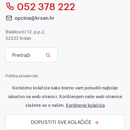
052 378 222
opcina@krsan.hr
Blaškovići 12, p.p.2,
52232 Kršan
Pretraži
Politika privatnosti
Politika kolačića
Koristimo kolačiće kako bismo vam ponudili najbolje
Pravo na pristup informacijama
iskustvo na web stranici. Korištenjem naše web stranice
Pristupačnost
slažete se s našim.
Korištenje kolačića
DOPUSTITI SVE KOLAČIĆE
© 2026 Općina Kršan. All rights reserved. No part of this site may