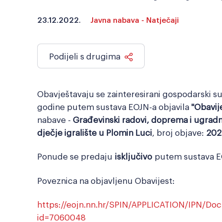
23.12.2022.
Javna nabava - Natječaji
Podijeli s drugima
Obavještavaju se zainteresirani gospodarski s
godine putem sustava EOJN-a objavila
"Obavij
nabave -
Građevinski radovi, doprema i ugradnj
dječje igralište u Plomin Luci
, broj objave:
202
Ponude se predaju
isključivo
putem sustava E
Poveznica na objavljenu Obavijest:
https://eojn.nn.hr/SPIN/APPLICATION/IPN/
id=7060048