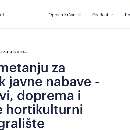
ti
Općina Kršan
Građani
Po
Općina Kršan
Građani
Obavijest o nadmetanju za otvoreni postupak javne nabave - Građevinski radovi, doprema i ugradnja igrala te hortikulturni radovi za dječje igralište
metanju za
k javne nabave -
vi, doprema i
 hortikulturni
gralište