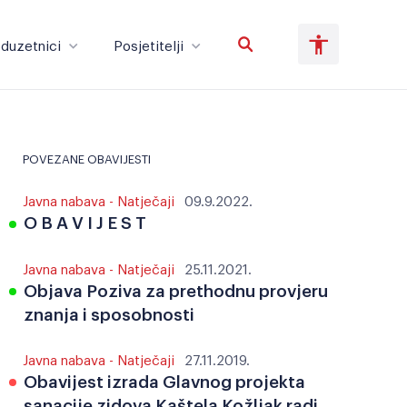
duzetnici
Posjetitelji
Poduzetnici
Posjetitelji
POVEZANE OBAVIJESTI
Javna nabava - Natječaji
09.9.2022.
Veliki tekst
Invertiraj boju
O B A V I J E S T
Javna nabava - Natječaji
25.11.2021.
Objava Poziva za prethodnu provjeru
Crno-bijelo
Razmak slova
znanja i sposobnosti
Javna nabava - Natječaji
27.11.2019.
Obavijest izrada Glavnog projekta
sanacije zidova Kaštela Kožljak radi