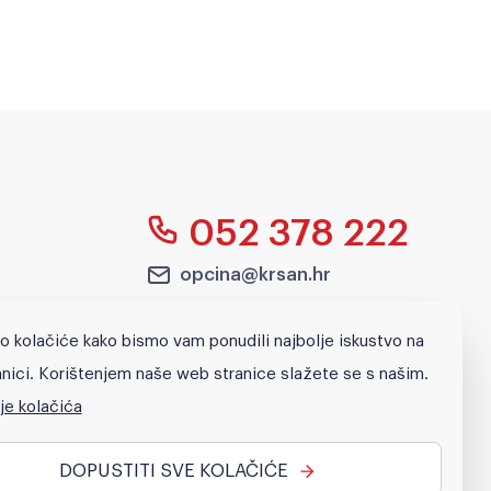
052 378 222
opcina@krsan.hr
Blaškovići 12, p.p.2,
o kolačiće kako bismo vam ponudili najbolje iskustvo na
52232 Kršan
nici. Korištenjem naše web stranice slažete se s našim.
je kolačića
Pretraži
DOPUSTITI SVE KOLAČIĆE