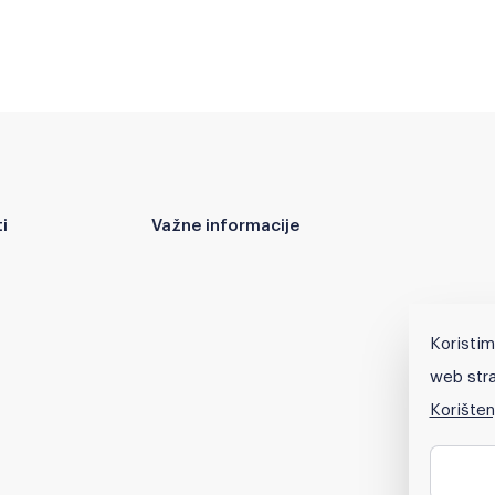
i
Važne informacije
Koristim
web stra
Korišten