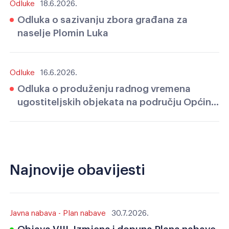
Odluke
18.6.2026.
Odluka o sazivanju zbora građana za
naselje Plomin Luka
Odluke
16.6.2026.
Odluka o produženju radnog vremena
ugostiteljskih objekata na području Općine
Kršan za vrijeme održavanja Svjetskog
nogometnog prvenstva 2026.
Najnovije obavijesti
Javna nabava - Plan nabave
30.7.2026.
Objava VIII. Izmjena i dopuna Plana nabave