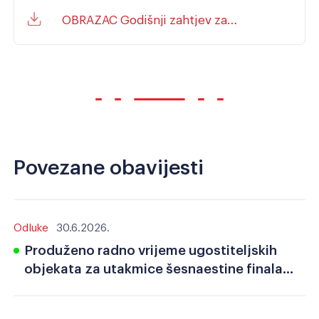
OBRAZAC Godišnji zahtjev za
sufinanciranje učeničkog doma u
školskoj 2025.-2026.
Povezane obavijesti
Odluke
30.6.2026.
Produženo radno vrijeme ugostiteljskih
objekata za utakmice šesnaestine finala
Svjetskog nogometnog prvenstva 2026.