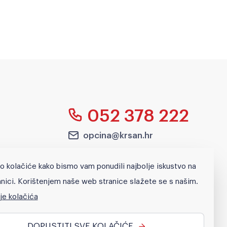
052 378 222
opcina@krsan.hr
Blaškovići 12, p.p.2,
o kolačiće kako bismo vam ponudili najbolje iskustvo na
52232 Kršan
nici. Korištenjem naše web stranice slažete se s našim.
je kolačića
Pretraži
DOPUSTITI SVE KOLAČIĆE