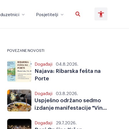
duzetnici
Posjetitelji
Poduzetnici
Posjetitelji
POVEZANE NOVOSTI
Događaji
04.8.2026.
Veliki tekst
Invertiraj boju
Najava: Ribarska fešta na
Porte
Događaji
03.8.2026.
Crno-bijelo
Razmak slova
Uspješno održano sedmo
izdanje manifestacije "Vino
i gitare"
Događaji
29.7.2026.