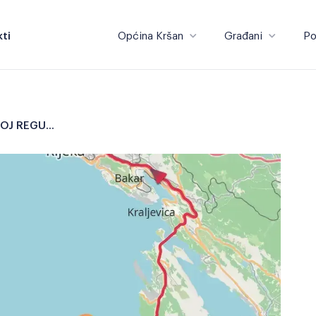
ti
Općina Kršan
Građani
Po
Općina Kršan
Građani
OBAVIJEST O PRIVREMENOJ REGULACIJI PROMETA – CRO Race 2025. - Etapa 4. (Krk - Labin, četvrtak 3.10.2025.)