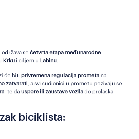
e održava se
četvrta etapa međunarodne
 u
Krku
i ciljem u
Labinu
.
i će biti
privremena regulacija prometa
na
o zatvarati
, a svi sudionici u prometu pozivaju se
ra
, te da
uspore ili zaustave vozila
do prolaska
zak biciklista: