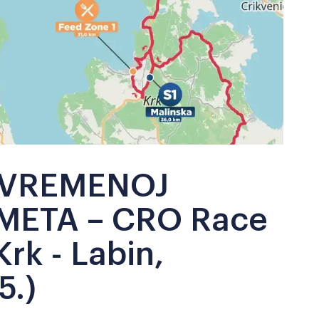
IVREMENOJ
META – CRO Race
Krk - Labin,
5.)