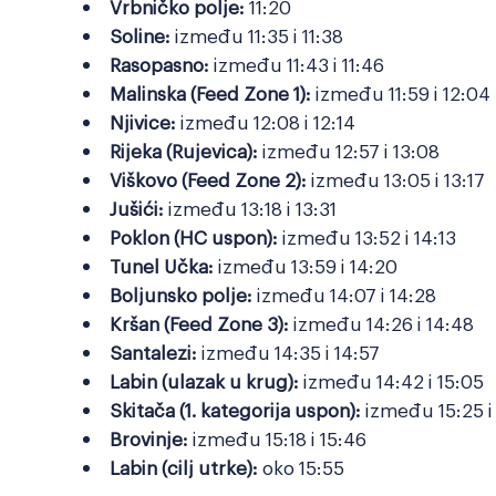
Vrbničko polje:
11:20
Soline:
između 11:35 i 11:38
Rasopasno:
između 11:43 i 11:46
Malinska (Feed Zone 1):
između 11:59 i 12:04
Njivice:
između 12:08 i 12:14
Rijeka (Rujevica):
između 12:57 i 13:08
Viškovo (Feed Zone 2):
između 13:05 i 13:17
Jušići:
između 13:18 i 13:31
Poklon (HC uspon):
između 13:52 i 14:13
Tunel Učka:
između 13:59 i 14:20
Boljunsko polje:
između 14:07 i 14:28
Kršan (Feed Zone 3):
između 14:26 i 14:48
Santalezi:
između 14:35 i 14:57
Labin (ulazak u krug):
između 14:42 i 15:05
Skitača (1. kategorija uspon):
između 15:25 i
Brovinje:
između 15:18 i 15:46
Labin (cilj utrke):
oko 15:55