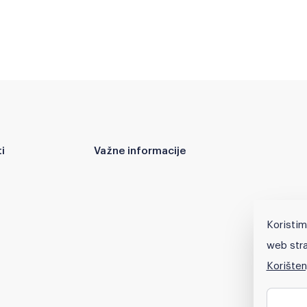
i
Važne informacije
Koristim
web stra
Korišten