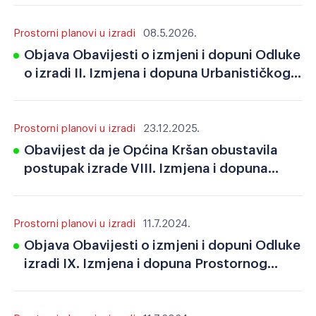
Razmak redova
Veliki kursor
Prostorni planovi u izradi
08.5.2026.
Objava Obavijesti o izmjeni i dopuni Odluke
Resetiraj alate
o izradi II. Izmjena i dopuna Urbanističkog
plana uređenja naselja Potpićan
Prostorni planovi u izradi
23.12.2025.
Obavijest da je Općina Kršan obustavila
postupak izrade VIII. Izmjena i dopuna
Prostornog plana uređenja Općine Kršan
Prostorni planovi u izradi
11.7.2024.
Objava Obavijesti o izmjeni i dopuni Odluke
izradi IX. Izmjena i dopuna Prostornog
plana uređenja Općine Kršan