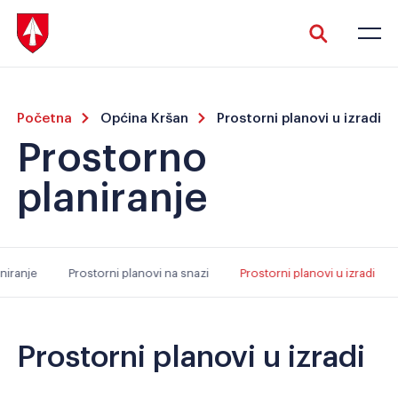
Početna
Općina Kršan
Prostorni planovi u izradi
Prostorno
planiranje
Veliki tekst
Invertiraj boju
niranje
Prostorni planovi na snazi
Prostorni planovi u izradi
Crno-bijelo
Razmak slova
Prostorni planovi u izradi