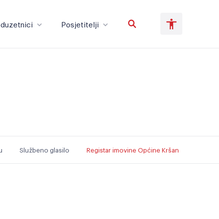
duzetnici
Posjetitelji
Poduzetnici
Posjetitelji
Veliki tekst
Invertiraj boju
u
Službeno glasilo
Registar imovine Općine Kršan
Crno-bijelo
Razmak slova