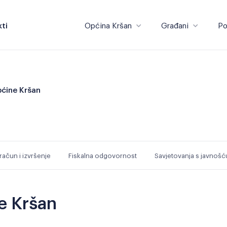
ti
Općina Kršan
Građani
Po
Općina Kršan
Građani
pćine Kršan
račun i izvršenje
Fiskalna odgovornost
Savjetovanja s javnošć
e Kršan