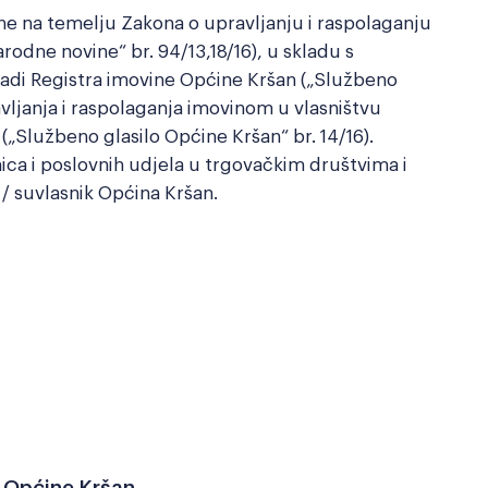
ne na temelju Zakona o upravljanju i raspolaganju
odne novine“ br. 94/13,18/16), u skladu s
adi Registra imovine Općine Kršan („Službeno
ravljanja i raspolaganja imovinom u vlasništvu
(„Službeno glasilo Općine Kršan“ br. 14/16).
nica i poslovnih udjela u trgovačkim društvima i
 / suvlasnik Općina Kršan.
u Općine Kršan