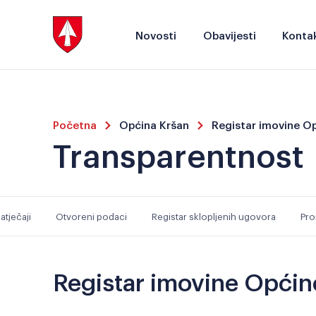
Novosti
Obavijesti
Kontak
Početna
Općina Kršan
Registar imovine O
Transparentnost
atječaji
Otvoreni podaci
Registar sklopljenih ugovora
Pro
Registar imovine Općin