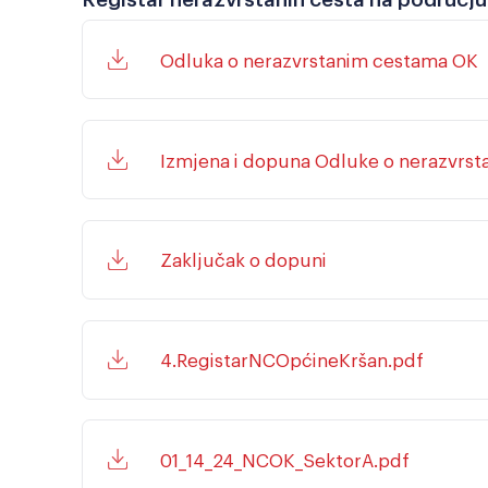
Odluka o nerazvrstanim cestama OK
Izmjena i dopuna Odluke o nerazvrs
Zaključak o dopuni
4.RegistarNCOpćineKršan.pdf
01_14_24_NCOK_SektorA.pdf