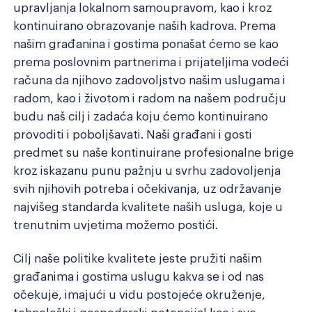
upravljanja lokalnom samoupravom, kao i kroz
kontinuirano obrazovanje naših kadrova. Prema
našim građanina i gostima ponašat ćemo se kao
prema poslovnim partnerima i prijateljima vodeći
računa da njihovo zadovoljstvo našim uslugama i
radom, kao i životom i radom na našem području
budu naš cilj i zadaća koju ćemo kontinuirano
provoditi i poboljšavati. Naši građani i gosti
predmet su naše kontinuirane profesionalne brige
kroz iskazanu punu pažnju u svrhu zadovoljenja
svih njihovih potreba i očekivanja, uz održavanje
najvišeg standarda kvalitete naših usluga, koje u
trenutnim uvjetima možemo postići.
Cilj naše politike kvalitete jeste pružiti našim
građanima i gostima uslugu kakva se i od nas
očekuje, imajući u vidu postojeće okruženje,
tehnološki i gospodarski potencijal kao i sve