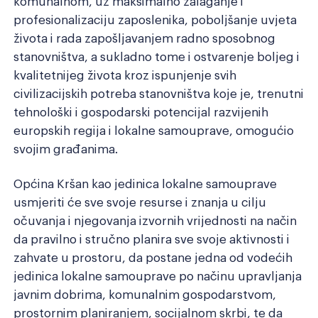
komunalnom, uz maksimalno zalaganje i
profesionalizaciju zaposlenika, poboljšanje uvjeta
života i rada zapošljavanjem radno sposobnog
stanovništva, a sukladno tome i ostvarenje boljeg i
kvalitetnijeg života kroz ispunjenje svih
civilizacijskih potreba stanovništva koje je, trenutni
tehnološki i gospodarski potencijal razvijenih
europskih regija i lokalne samouprave, omogućio
svojim građanima.
Općina Kršan kao jedinica lokalne samouprave
usmjeriti će sve svoje resurse i znanja u cilju
očuvanja i njegovanja izvornih vrijednosti na način
da pravilno i stručno planira sve svoje aktivnosti i
zahvate u prostoru, da postane jedna od vodećih
jedinica lokalne samouprave po načinu upravljanja
javnim dobrima, komunalnim gospodarstvom,
prostornim planiranjem, socijalnom skrbi, te da