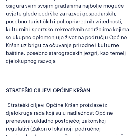
osigura svim svojim građanima najbolje moguće
uvjete glede podrške za razvoj gospodarskih,
posebno turističkih i poljoprivrednih vrijednosti,
kulturnih i sportsko-rekreativnih sadržajima kojima
se ukupno oplemenjuje život na području Općine
Kršan uz brigu za očuvanje prirodne i kulturne
baštine, posebno starogradskih jezgri, kao temelj
cjelokupnog razvoja
STRATEŠKI CILJEVI OPĆINE KRŠAN
Strateški ciljevi Općine Kršan proizlaze iz
djelokruga rada koji su u nadležnost Općine
preneseni sukladno postojećoj zakonskoj
regulativi (Zakon o lokalnoj i područnoj