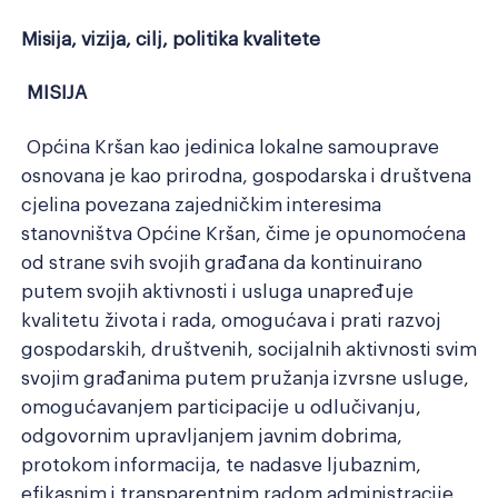
Razmak redova
Veliki kursor
Misija, vizija, cilj, politika kvalitete
MISIJA
Resetiraj alate
Općina Kršan kao jedinica lokalne samouprave
osnovana je kao prirodna, gospodarska i društvena
cjelina povezana zajedničkim interesima
stanovništva Općine Kršan, čime je opunomoćena
od strane svih svojih građana da kontinuirano
putem svojih aktivnosti i usluga unapređuje
kvalitetu života i rada, omogućava i prati razvoj
gospodarskih, društvenih, socijalnih aktivnosti svim
svojim građanima putem pružanja izvrsne usluge,
omogućavanjem participacije u odlučivanju,
odgovornim upravljanjem javnim dobrima,
protokom informacija, te nadasve ljubaznim,
efikasnim i transparentnim radom administracije,