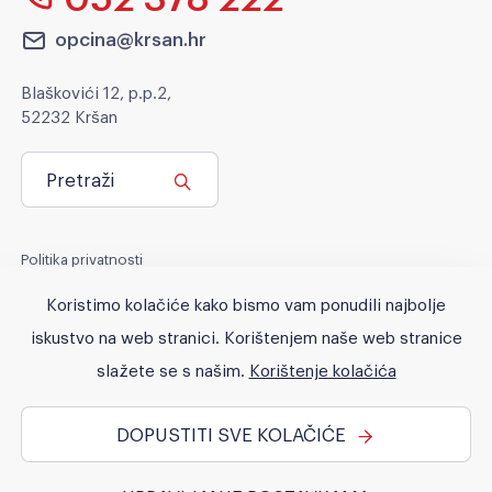
opcina@krsan.hr
Blaškovići 12, p.p.2,
52232 Kršan
Pretraži
Politika privatnosti
Politika kolačića
Koristimo kolačiće kako bismo vam ponudili najbolje
Pravo na pristup informacijama
iskustvo na web stranici. Korištenjem naše web stranice
Pristupačnost
slažete se s našim.
Korištenje kolačića
DOPUSTITI SVE KOLAČIĆE
© 2026 Općina Kršan. All rights reserved. No part of this site may
be reproduced without our written permission.