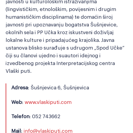
javnosti u kulturološkim istraživanjima
(lingvističkim, etnološkim, povijesnim i drugim
humanističkim disciplinama) te domaćin široj
javnosti pri upoznavanju bogatstva Šušnjevice,
okolnih sela i PP Učka kroz iskustveni doživljaj
lokalne kulture i pripadajućeg krajolika. Javna
ustanova blisko surađuje s udrugom „Spod Učke“
čiji su članovi ujedno i suautori idejnog i
izvedbenog projekta Interpretacijskog centra
Vlaški puti.
Adresa
: Šušnjevica 6, Šušnjevica
Web
:
www.vlaskiputi.com
Telefon
: 052 743662
Mail
:
info@vlaskiputi.com