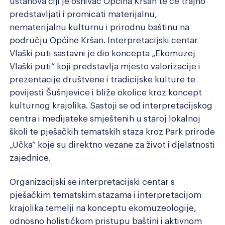
ustanova čiji je osnivač Općina Kršan te će trajno
Razmak redova
Veliki kursor
predstavljati i promicati materijalnu,
nematerijalnu kulturnu i prirodnu baštinu na
području Općine Kršan. Interpretacijski centar
Resetiraj alate
Vlaški puti sastavni je dio koncepta „Ekomuzej
Vlaški puti“ koji predstavlja mjesto valorizacije i
prezentacije društvene i tradicijske kulture te
povijesti Šušnjevice i bliže okolice kroz koncept
kulturnog krajolika. Sastoji se od interpretacijskog
centra i medijateke smještenih u staroj lokalnoj
školi te pješačkih tematskih staza kroz Park prirode
„Učka“ koje su direktno vezane za život i djelatnosti
zajednice.
Organizacijski se interpretacijski centar s
pješačkim tematskim stazama i interpretacijom
krajolika temelji na konceptu ekomuzeologije,
odnosno holističkom pristupu baštini i aktivnom