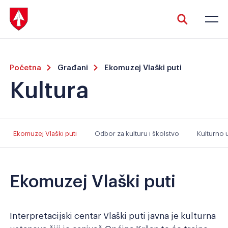
Početna
Građani
Ekomuzej Vlaški puti
Kultura
Veliki tekst
Invertiraj boju
Ekomuzej Vlaški puti
Odbor za kulturu i školstvo
Kulturno 
Ekomuzej Vlaški puti
Crno-bijelo
Razmak slova
Interpretacijski centar Vlaški puti javna je kulturna